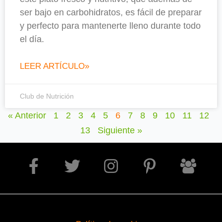
ser bajo en carbohidratos, es fácil de preparar
y perfecto para mantenerte lleno durante todo
el día.
LEER ARTÍCULO»
Club de Nutrición
« Anterior
1
2
3
4
5
6
7
8
9
10
11
12
13
Siguiente »